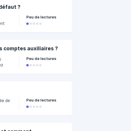
défaut ?
Peu de lectures
ent
ez-le
 comptes auxiliaires ?
Peu de lectures
s
ez
achat
Peu de lectures
née de