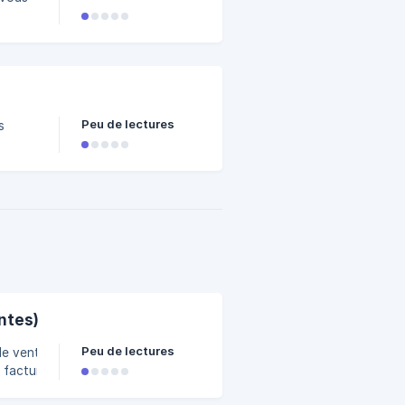
om |
Peu de lectures
s
I
: ne la
 cas
ntes)
Peu de lectures
de vente
, factures