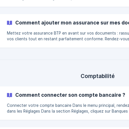
booster votre performance économique. Rendez-vous dans les
réglages. Cliquez sur rentabilité. Définir un taux de marge : | Vous
pouvez définir un taux de marge par défaut. Ce taux de marge s
appliqué sur tous les types d'élèments. Si vous souhaitez définir
Comment ajouter mon assurance sur mes do
taux de marge plus précis, vous pouvez les définir par type d'élé
Mettez votre assurance BTP en avant sur vos documents : rass
vos clients tout en restant parfaitement conforme. Rendez-vous dans
les réglages. Cliquez sur** assurance.** Renseignez les coordon
de votre assurance ainsi que les informations de garantie. || Vous
retrouverez les informations de votre assurance dans les pieds 
page de vos documents. | Co
Comptabilité
Comment connecter son compte bancaire ?
Connecter votre compte bancaire Dans le menu principal, rendez vous
dans les Réglages Dans la section Réglages, cliquez sur Banques
Cliquez sur + Connecter mon compte bancaire Sélectionnez votre
banque ![](https://storage.crisp.chat/users/helpdesk/website/-/8