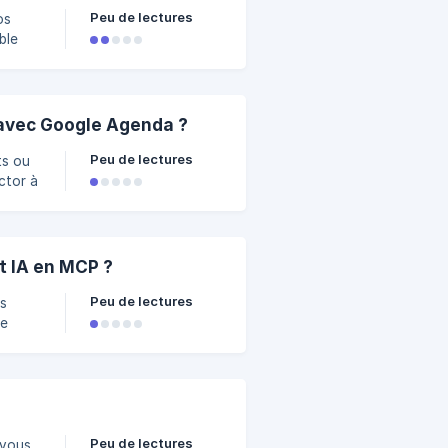
Peu de lectures
os
 un
ugin
avec Google Agenda ?
Peu de lectures
ts ou
ctor à
à
 Goog
t IA en MCP ?
Peu de lectures
us
rsant
uvrir
Peu de lectures