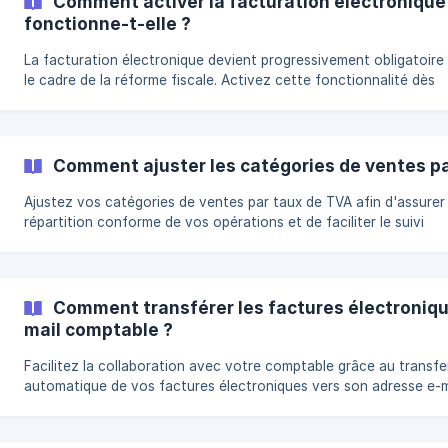
Comment activer la facturation électroniqu
fonctionne-t-elle ?
La facturation électronique devient progressivement obligatoire
le cadre de la réforme fiscale. Activez cette fonctionnalité dès
maintenant afin de préparer votre entreprise aux nouvelles exig
réglementaires et d'assurer la continuité de vos échanges de fac
La réforme de la facturation électronique Dans le cadre de la réforme
de la facturation électronique, toutes les entreprises assujetties 
Comment ajuster les catégories de ventes pa
TVA devront progressivement être en mesure de recevoir et d'é
leurs fa
Ajustez vos catégories de ventes par taux de TVA afin d'assurer
répartition conforme de vos opérations et de faciliter le suivi
comptable de votre activité. || Ce paramétrage peut être fait par
votre comptable s'il a un accès à Costructor. Rendez-vous dans
Réglages/Catégories. || Par défaut, la catégorie est associée au
compte comptable de ventes de marchandises ou de
Comment transférer les factures électroniq
mail comptable ?
Facilitez la collaboration avec votre comptable grâce au transfe
automatique de vos factures électroniques vers son adresse e-m
Vous pouvez configurer le transfert automatique de vos facture
électroniques vers une adresse e-mail dédiée. Cette solution pe
votre comptable de recevoir systématiquement vos factures