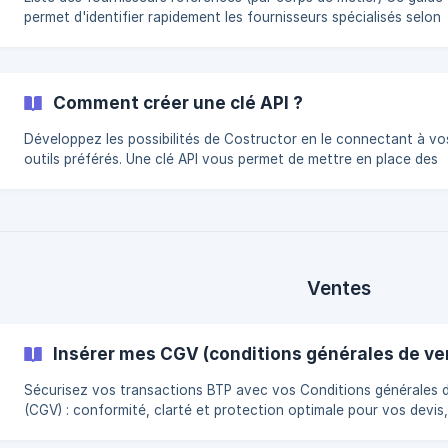
permet d'identifier rapidement les fournisseurs spécialisés selon
chaque corps de métier du bâtiment. Électricité Fournisseur Site
internet 123elec 123elec Achat-electrique.com Achat-electrique.c
Anjou Connectique | [Anjou Connectique](https://anjou-
connectique.com/?utm_source=chatgp
Comment créer une clé API ?
Développez les possibilités de Costructor en le connectant à vo
outils préférés. Une clé API vous permet de mettre en place des
intégrations sécurisées et d'automatiser vos workflows. ||| Une clé API
permet à une application externe de s'authentifier auprès de
Costructor afin d'accéder aux fonctionnalités autorisées de l'AP
publique. Considérez cette clé comme un identifiant confidentiel 
partagez jamais publiquement et révoquez-la immédiatement en
de compromission. Rendez
Ventes
Insérer mes CGV (conditions générales de ve
Sécurisez vos transactions BTP avec vos Conditions générales 
(CGV) : conformité, clarté et protection optimale pour vos devis
et chantiers. Via le menu principal, cliquez sur Réglages > CGV Choisissez