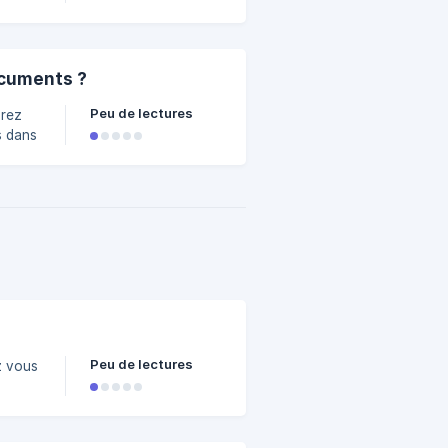
era
 des
cuments ?
ment.
Peu de lectures
urez
nées
de
Peu de lectures
/9/