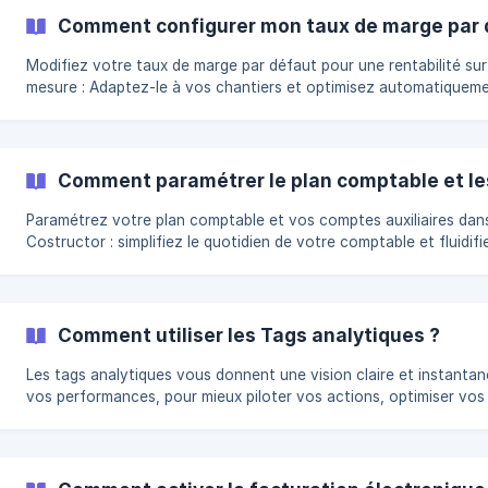
Comment configurer mon taux de marge par 
Modifiez votre taux de marge par défaut pour une rentabilité sur
mesure : Adaptez-le à vos chantiers et optimisez automatiquem
prix de vente, fournitures et main-d'œuvre. Configurer le taux de
marge global Via le menu principal, cliquez sur Réglages > Rentabilité.
Changez le taux de marge par défaut avec les flèches ou saisiss
manuellement. Enregistrez les modifications
Comment paramétrer le plan comptable et les
Paramétrez votre plan comptable et vos comptes auxiliaires dan
Costructor : simplifiez le quotidien de votre comptable et fluidifi
votre comptabilité ! Rendez-vous dans les réglages. Cliquez sur plan
comptable. Ajoutez vos comptes comptables en cliquant sur "Ajouter
un compte" ou importez un plan comptable et cochez vente ou 
pour les attribuer.
Comment utiliser les Tags analytiques ?
Les tags analytiques vous donnent une vision claire et instanta
vos performances, pour mieux piloter vos actions, optimiser vos
résultats et prendre des décisions plus stratégiques. Ajouter un tag
analytique : Rendez-vous dans les réglages de votre espace. Cliquez
sur Tags analytiques. Ajouter vos tags. Renseignez le nom et
choisissez une couleur.