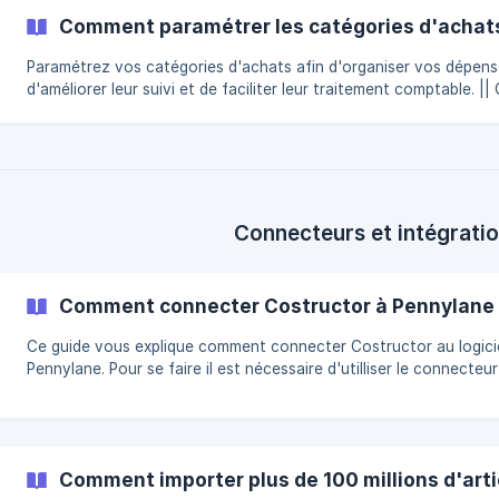
électroniques. Rendez-vous dans Réglages/Facturation électronique.
Comment paramétrer les catégories d'achat
Cliquez sur Transfert des factures. ![]
(https://storage.crisp.chat/users/helpdesk/webs
Paramétrez vos catégories d'achats afin d'organiser vos dépens
d'améliorer leur suivi et de faciliter leur traitement comptable. || Ce
paramétrage peut être fait par votre comptable s'il a un accès à
Costructor. Rendez-vous dans Réglages/Catégories/Achats. || Par
défaut, une vingtaine de catégories sont déjà enregistrées et
associées aux comptes comptables dans le logic
Connecteurs et intégrati
Comment connecter Costructor à Pennylane
Ce guide vous explique comment connecter Costructor au logici
Pennylane. Pour se faire il est nécessaire d'utilliser le connecteur
Voici la démarche expliquée pas à pas : ![]
(https://storage.crisp.chat/users/helpdesk/websi
Comment importer plus de 100 millions d'articl