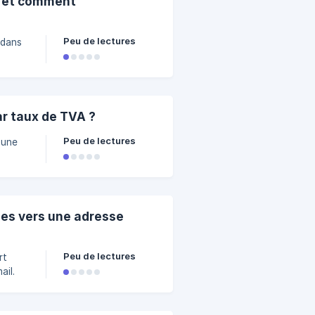
e et comment
Peu de lectures
 dans
ences
tures.
à la
r taux de TVA ?
mettre
Peu de lectures
 une
ues vers une adresse
Peu de lectures
rt
ail.
s
rmet à