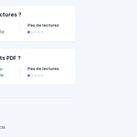
sous si vous
ac1000/cgv-
ctures ?
Peu de lectures
nte
 pas
ts PDF ?
 la
Peu de lectures
er
ier le
le.