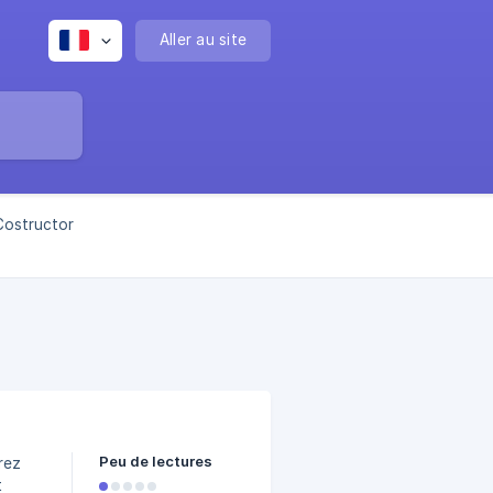
Aller au site
Costructor
Peu de lectures
rez
t