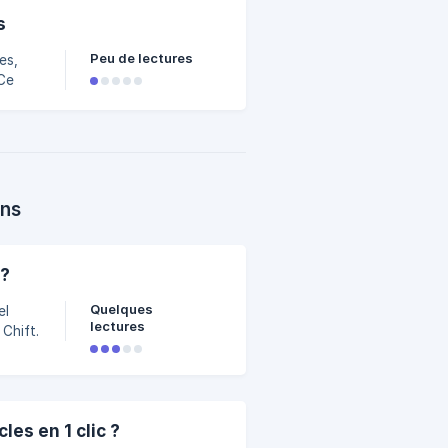
s
Peu de lectures
es,
ons
 ?
Quelques
el
lectures
 Chift.
es en 1 clic ?