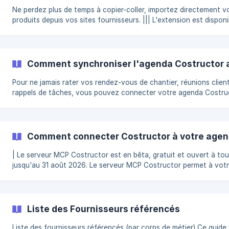
Ne perdez plus de temps à copier-coller, importez directement v
produits depuis vos sites fournisseurs. ||| L'extension est disponible
sur le navigateur Google Chrome et le navigateur Firefox depuis
ordinateur. Téléchargez l'extension depuis vos réglages / votre
bibliothèque ou via les liens suivants : Plugin Google Chrome / [Pl
Mozilla Firefox](https://addons.mozilla.org/fr/firefox/add
Comment synchroniser l'agenda Costructor 
Pour ne jamais rater vos rendez-vous de chantier, réunions clien
rappels de tâches, vous pouvez connecter votre agenda Costru
Google Agenda. Activer la synchronisation Google Agenda Via le menu
principal, cliquez sur Planning > Agenda Cliquez sur la ⚙️ en haut 
droite Cliquez sur Se connecter à droite de **Synchronisation
Comment connecter Costructor à votre agen
| Le serveur MCP Costructor est en bêta, gratuit et ouvert à to
jusqu'au 31 août 2026. Le serveur MCP Costructor permet à votre
assistant IA de lire et d'agir sur vos données Costructor via un
ensemble d'outils dédiés. Vous pilotez ainsi Costructor en conve
avec le LLM de votre choix. Il implémente le Model Context Protocol,
un standard ouvert créé par Anthropic et maintenu par la
Liste des Fournisseurs référencés
communauté, qui permet aux grands modèles de langage de déco
Liste des fournisseurs référencés (par corps de métier) Ce guide vous